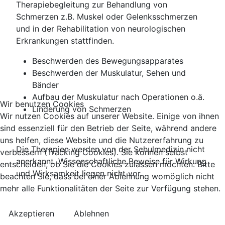
Therapiebegleitung zur Behandlung von
Schmerzen z.B. Muskel oder Gelenksschmerzen
und in der Rehabilitation von neurologischen
Erkrankungen stattfinden.
Beschwerden des Bewegungsapparates
Beschwerden der Muskulatur, Sehen und
Bänder
Aufbau der Muskulatur nach Operationen o.ä.
Wir benutzen Cookies
Linderung von Schmerzen
Wir nutzen Cookies auf unserer Website. Einige von ihnen
sind essenziell für den Betrieb der Seite, während andere
uns helfen, diese Website und die Nutzererfahrung zu
Die Therapien werden von der Schulmedizin nicht
verbessern (Tracking Cookies). Sie können selbst
anerkannt. Wissenschaftliche Beweise für Wirkung
entscheiden, ob Sie die Cookies zulassen möchten. Bitte
und Wirksamkeit liegen nicht vor.
beachten Sie, dass bei einer Ablehnung womöglich nicht
mehr alle Funktionalitäten der Seite zur Verfügung stehen.
Akzeptieren
Ablehnen